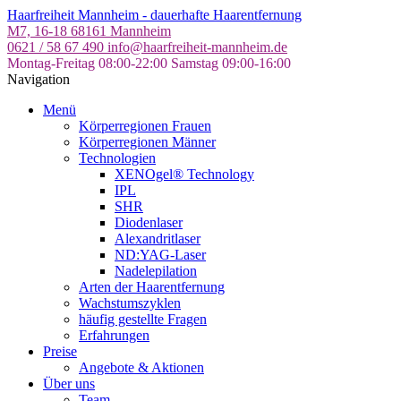
Skip
Haarfreiheit Mannheim - dauerhafte Haarentfernung
to
M7, 16-18
68161 Mannheim
the
0621 / 58 67 490
info@haarfreiheit-mannheim.de
content
Montag-Freitag 08:00-22:00
Samstag 09:00-16:00
Navigation
Menü
Körperregionen Frauen
Körperregionen Männer
Technologien
XENOgel® Technology
IPL
SHR
Diodenlaser
Alexandritlaser
ND:YAG-Laser
Nadelepilation
Arten der Haarentfernung
Wachstumszyklen
häufig gestellte Fragen
Erfahrungen
Preise
Angebote & Aktionen
Über uns
Team