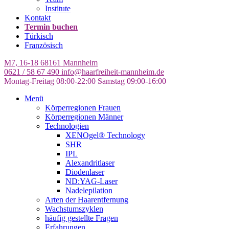
Institute
Kontakt
Termin buchen
Türkisch
Französisch
M7, 16-18
68161 Mannheim
0621 / 58 67 490
info@haarfreiheit-mannheim.de
Montag-Freitag 08:00-22:00
Samstag 09:00-16:00
Menü
Körperregionen Frauen
Körperregionen Männer
Technologien
XENOgel® Technology
SHR
IPL
Alexandritlaser
Diodenlaser
ND:YAG-Laser
Nadelepilation
Arten der Haarentfernung
Wachstumszyklen
häufig gestellte Fragen
Erfahrungen